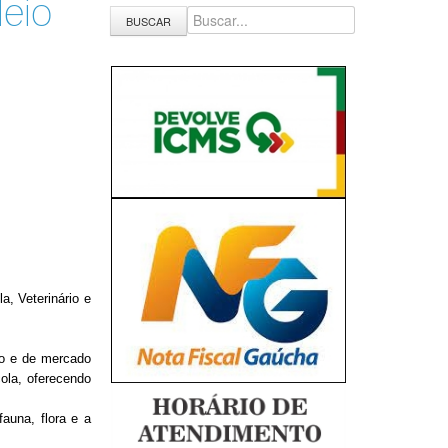
Meio
BUSCAR
a, Veterinário e
o e de mercado
cola, oferecendo
una, flora e a