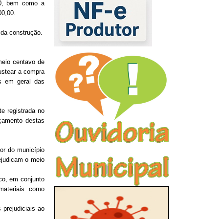
,00, bem como a
00,00.
 da construção.
meio centavo de
custear a compra
s em geral das
 registrada no
nçamento destas
ior do município
rejudicam o meio
o, em conjunto
materiais como
rejudiciais ao