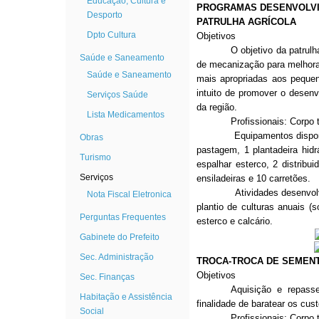
Educação, Cultura e
PROGRAMAS DESENVOLVI
Desporto
PATRULHA AGRÍCOLA
Dpto Cultura
Objetivos
O objetivo da patrulh
Saúde e Saneamento
de mecanização para melhora
Saúde e Saneamento
mais apropriadas aos pequen
intuito de promover o desenv
Serviços Saúde
da região.
Lista Medicamentos
Profissionais: Corpo técn
Equipamentos disponíveis: 
Obras
pastagem, 1 plantadeira hid
Turismo
espalhar esterco, 2 distribui
Serviços
ensiladeiras e 10 carretões.
Atividades desenvolvidas:
Nota Fiscal Eletronica
plantio de culturas anuais (
Perguntas Frequentes
esterco e calcário.
Gabinete do Prefeito
Sec. Administração
TROCA-TROCA DE SEMEN
Objetivos
Sec. Finanças
Aquisição e repasse
Habitação e Assistência
finalidade de baratear os cus
Social
Profissionais: Corpo té