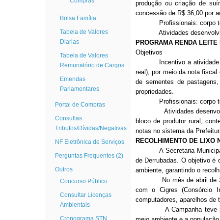
Compras
produção ou criação de suí
concessão de R$ 36,00 por a
Bolsa Família
Profissionais: corpo técn
Tabela de Valores
Atividades desenvolvi
Diarias
PROGRAMA RENDA LEITE I –
Objetivos
Tabela de Valores
Incentivo a atividad
Remunatório de Cargos
real), por meio da nota fisca
Emendas
de sementes de pastagens, 
Parlamentares
propriedades.
Profissionais: corpo técn
Portal de Compras
Atividades desenvolvidas: 
Consultas
bloco de produtor rural, co
Tributos/Dívidas/Negativas
notas no sistema da Prefeitur
RECOLHIMENTO DE LIXO 
NF Eletrônica de Serviços
A Secretaria Municipa
Perguntas Frequentes (2)
de Derrubadas. O objetivo é 
Outros
ambiente, garantindo o recol
No mês de abril de 2015, 
Concurso Público
com o Cigres (Consórcio I
Consultar Licenças
computadores, aparelhos de te
Ambientais
A Campanha teve por objet
Cronograma STN
meio ambiente e a população,