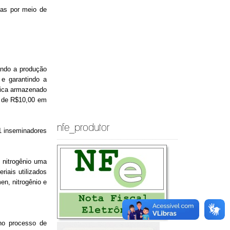
as por meio de
ando a produção
 e garantindo a
 fica armazenado
o de R$10,00 em
nfe_produtor
https://embedgooglemaps.com/pt/
1 inseminadores
lagre store kjøp
 nitrogênio uma
riais utilizados
en, nitrogênio e
 no processo de