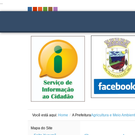
...
-
-
-
-
-
-
Você está aqui:
Home
/
A Prefeitura
Agricultura e Meio Ambien
Mapa do Site