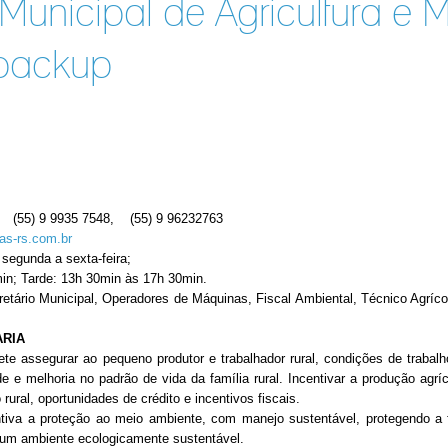
 Municipal de Agricultura e 
backup
 (55) 9 9935 7548, (55) 9 96232763
as-rs.com.br
segunda a sexta-feira;
n; Tarde: 13h 30min às 17h 30min.
etário Municipal, Operadores de Máquinas, Fiscal Ambiental, Técnico Agrícol
ARIA
gurar ao pequeno produtor e trabalhador rural, condições de trabalh
de e melhoria no padrão de vida da família rural. Incentivar a produção agrí
rural, oportunidades de crédito e incentivos fiscais.
proteção ao meio ambiente, com manejo sustentável, protegendo a fa
 um ambiente ecologicamente sustentável.