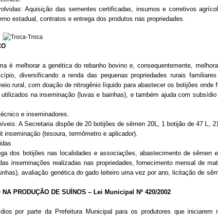
 Aquisição das sementes certificadas, insumos e corretivos agrícol
verno estadual, contratos e entrega dos produtos nas propriedades.
CO
ama é melhorar a genética do rebanho bovino e, consequentemente, melhor
cípio, diversificando a renda das pequenas propriedades rurais familiares
eio rural, com doação de nitrogênio líquido para abastecer os botijões onde
 utilizados na inseminação (luvas e bainhas), e também ajuda com subsídi
nico e inseminadores.
A Secretaria dispõe de 20 botijões de sêmen 20L, 1 botijão de 47 L, 2
it inseminação (tesoura, termômetro e aplicador).
das
ega dos botijões nas localidades e associações, abastecimento de sêmen e
 das inseminações realizadas nas propriedades, fornecimento mensal de mate
nhas), avaliação genética do gado leiteiro uma vez por ano, licitação de sêm
A PRODUÇÃO DE SUÍNOS – Lei Municipal Nº 420/2002
ios por parte da Prefeitura Municipal para os produtores que iniciarem