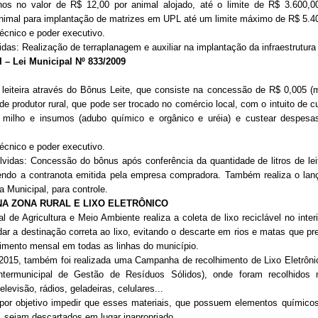
nos no valor de R$ 12,00 por animal alojado, até o limite de R$ 3.600
nimal para implantação de matrizes em UPL até um limite máximo de R$ 5.4
ico e poder executivo.
das:
Realização de terraplanagem e auxiliar na implantação da infraestrutura
 Lei Municipal Nº 833/2009
e leiteira através do Bônus Leite, que consiste na concessão de R$ 0,005 (
l de produtor rural, que pode ser trocado no comércio local, com o intuito de 
milho e insumos (adubo químico e orgânico e uréia) e custear despesa
ico e poder executivo.
Concessão do bônus após conferência da quantidade de litros de leite
ntendo a contranota emitida pela empresa compradora. Também realiza o la
a Municipal, para controle.
NA ZONA RURAL E LIXO ELETRÔNICO
l de Agricultura e Meio Ambiente realiza a coleta de lixo reciclável no inter
dar a destinação correta ao lixo, evitando o descarte em rios e matas que p
himento mensal em todas as linhas do município.
também foi realizada uma Campanha de recolhimento de Lixo Eletrônic
ntermunicipal de Gestão de Resíduos Sólidos), onde foram recolhidos 
levisão, rádios, geladeiras, celulares...
ivo impedir que esses materiais, que possuem elementos químicos p
 sejam descartados em lugar inapropriado.