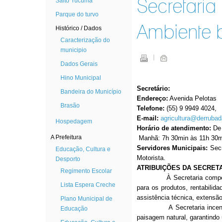
Salto Yucumã
Secretaria
Parque do turvo
Ambiente 
Histórico / Dados
Caracterização do
municipio
Dados Gerais
Hino Municipal
Secretário:
Bandeira do Município
Endereço:
Avenida Pelotas
Brasão
Telefone:
(55) 9 9949 4024,
E-mail:
agricultura@derrubad
Hospedagem
Horário de atendimento:
De 
A Prefeitura
Manhã: 7h 30min às 11h 30mi
Servidores Municipais:
Secr
Educação, Cultura e
Motorista.
Desporto
ATRIBUIÇÕES DA SECRET
Regimento Escolar
À Secretaria compete asse
Lista Espera Creche
para os produtos, rentabilida
assistência técnica, extensão 
Plano Municipal de
A Secretaria incentiva a 
Educação
paisagem natural, garantindo