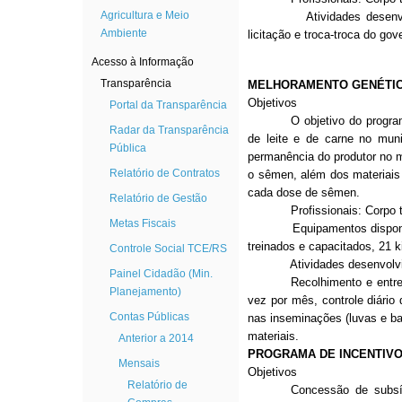
Agricultura e Meio
Atividades desenvolvidas:
Ambiente
licitação e troca-troca do go
Acesso à Informação
Transparência
MELHORAMENTO GENÉTI
Objetivos
Portal da Transparência
O objetivo do progr
Radar da Transparência
de leite e de carne no muni
Pública
permanência do produtor no m
Relatório de Contratos
o sêmen, além dos materiais
cada dose de sêmen.
Relatório de Gestão
Profissionais: Corpo téc
Metas Fiscais
Equipamentos disponíveis: 
treinados e capacitados, 21 k
Controle Social TCE/RS
Atividades desenvolvi
Painel Cidadão (Min.
Recolhimento e entr
Planejamento)
vez por mês, controle diário
Contas Públicas
nas inseminações (luvas e bai
materiais.
Anterior a 2014
PROGRAMA DE INCENTIVO N
Mensais
Objetivos
Relatório de
Concessão de subsíd