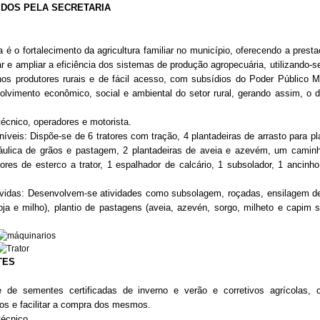
DOS PELA SECRETARIA
a é o fortalecimento da agricultura familiar no município,
oferecendo a presta
r e ampliar a eficiência dos sistemas de produção
agropecuária,
utilizando-s
os produtores rurais e de fácil acesso, com subsídios do Poder Público M
olvimento econômico, social e ambiental do setor rural,
gerando assim, o d
ico, operadores e motorista.
Dispõe-se de 6 tratores com tração, 4 plantadeiras de arrasto para pla
ráulica de grãos e pastagem, 2 plantadeiras de aveia e azevém, um camin
dores de esterco a trator, 1 espalhador de calcário, 1 subsolador, 1 ancinho
 Desenvolvem-se atividades como subsolagem, roçadas, ensilagem de 
soja e milho), plantio de pastagens (aveia, azevén, sorgo, milheto e capim 
TES
 de sementes certificadas de inverno e verão e corretivos agrícolas, 
tos e facilitar a compra dos mesmos.
cnico.