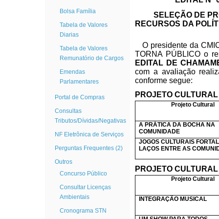
Bolsa Família
SELEÇÃO DE PR
RECURSOS DA POLÍT
Tabela de Valores
Diarias
O presidente da CMIC
Tabela de Valores
TORNA PÚBLICO o result
Remunatório de Cargos
EDITAL DE CHAMAME
com a avaliação reali
Emendas
conforme segue:
Parlamentares
PROJETO CULTURAL 
Portal de Compras
Projeto Cultural
Consultas
Tributos/Dívidas/Negativas
A PRÁTICA DA BOCHA NA
COMUNIDADE
NF Eletrônica de Serviços
JOGOS CULTURAIS FORTA
Perguntas Frequentes (2)
LAÇOS ENTRE AS COMUNI
Outros
PROJETO CULTURAL 
Concurso Público
Projeto Cultural
Consultar Licenças
Ambientais
INTEGRAÇÃO MUSICAL
Cronograma STN