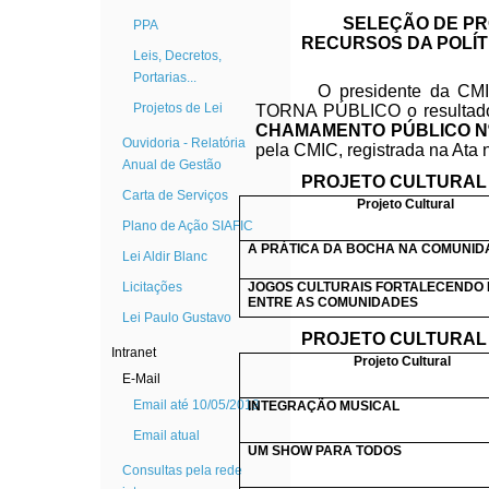
SELEÇÃO DE PR
PPA
RECURSOS DA POLÍT
Leis, Decretos,
Portarias...
O presidente da CMI
Projetos de Lei
TORNA PÚBLICO o resultado p
CHAMAMENTO PÚBLICO Nº
Ouvidoria - Relatória
pela CMIC, registrada na Ata 
Anual de Gestão
PROJETO CULTURAL 
Carta de Serviços
Projeto Cultural
Plano de Ação SIAFIC
A PRÁTICA DA BOCHA NA COMUNID
Lei Aldir Blanc
Licitações
JOGOS CULTURAIS FORTALECENDO
ENTRE AS COMUNIDADES
Lei Paulo Gustavo
PROJETO CULTURAL 
Intranet
Projeto Cultural
E-Mail
Email até 10/05/2018
INTEGRAÇÃO MUSICAL
Email atual
UM SHOW PARA TODOS
Consultas pela rede