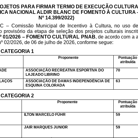
OJETOS PARA FIRMAR TERMO DE EXECUÇÃO CULTUR
ICA NACIONAL ALDIR BLANC DE FOMENTO À CULTURA –
Nº 14.399/2022)
C – Comissão Municipal de Incentivo à Cultura, no uso de 
rovisório da etapa de seleção dos projetos culturais inscri
 01/2026 – FOMENTO CULTURAL PNAB
, de acordo com a 
nº 02/2026, de 06 de julho de 2026, conforme segue:
CATEGORIA 1
Proponente
Pontuação
atribuída
ADE
ASSOCIAÇÃO RECREATIVA ESPORTIVA DO
70
LAJEADO LIBRINO
 LAÇOS
ASSOCIAÇÃO DE DAMAS INDEPENDÊNCIA DE
63
ESQUINA COLORADA
CATEGORIA 2
Proponente
Pontuação
atribuída
ILTON MARCELO FÜHR
59
JAIR MARQUES JUNIOR
59