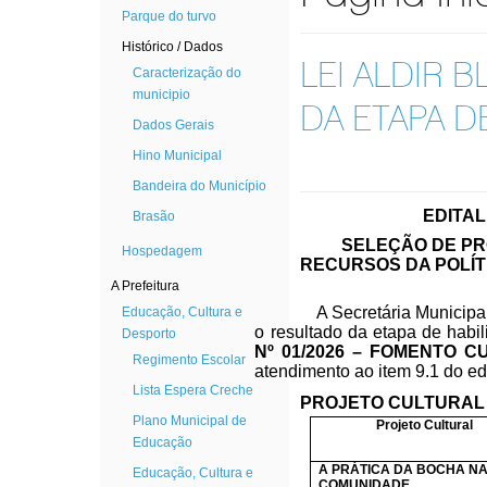
Parque do turvo
Histórico / Dados
LEI ALDIR B
Caracterização do
municipio
DA ETAPA D
Dados Gerais
Hino Municipal
Bandeira do Município
EDITAL
Brasão
SELEÇÃO DE PR
Hospedagem
RECURSOS DA POLÍT
A Prefeitura
A Secretária Municip
Educação, Cultura e
o resultado da etapa de habil
Desporto
Nº 01/2026 – FOMENTO 
Regimento Escolar
atendimento ao item 9.1 do ed
Lista Espera Creche
PROJETO CULTURAL 
Plano Municipal de
Projeto Cultural
Educação
A PRÁTICA DA BOCHA N
Educação, Cultura e
COMUNIDADE