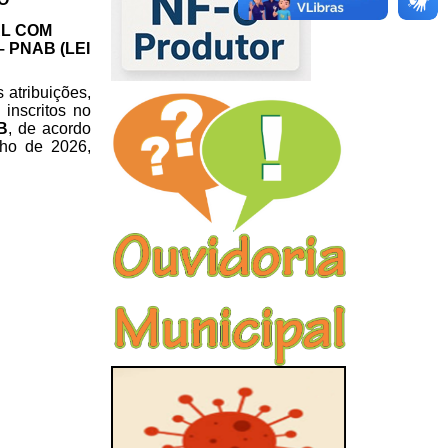
AL COM
 PNAB (LEI
 atribuições,
inscritos no
B
, de acordo
lho de 2026,