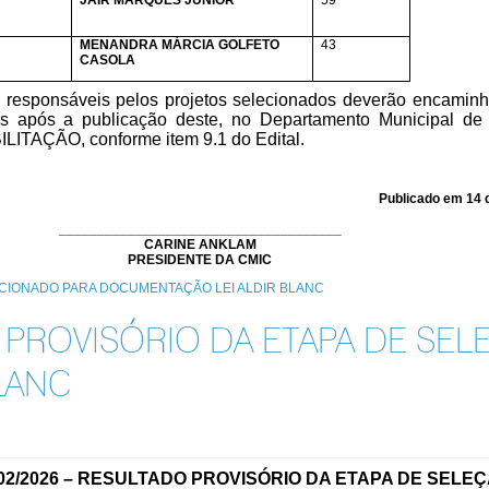
JAIR MARQUES JUNIOR
59
MENANDRA MÁRCIA GOLFETO
43
CASOLA
s responsáveis pelos projetos selecionados deverão encaminh
eis
após a publicação deste, no Departamento Municipal de 
LITAÇÃO, conforme item 9.1 do Edital.
Publicado em 14 d
_____________________________________
CARINE ANKLAM
PRESIDENTE DA CMIC
ECIONADO PARA DOCUMENTAÇÃO LEI ALDIR BLANC
PROVISÓRIO DA ETAPA DE SEL
BLANC
02
/2026 –
RESULTADO PROVISÓRIO DA ETAPA DE SELE