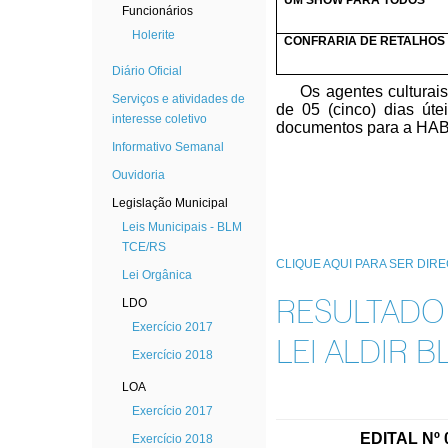
UM SHOW PARA TODOS
Funcionários
Holerite
CONFRARIA DE RETALHOS
Diário Oficial
Os agentes culturai
Serviços e atividades de
de
05 (cinco) dias út
interesse coletivo
documentos para a HABI
Informativo Semanal
Ouvidoria
Legislação Municipal
Leis Municipais - BLM
TCE/RS
CLIQUE AQUI PARA SER DIR
Lei Orgânica
LDO
RESULTADO 
Exercício 2017
LEI ALDIR 
Exercício 2018
LOA
Exercício 2017
EDITAL Nº 
Exercício 2018