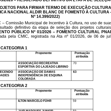
OJETOS PARA FIRMAR TERMO DE EXECUÇÃO CULTUR
ICA NACIONAL ALDIR BLANC DE FOMENTO À CULTURA –
Nº 14.399/2022)
 – Comissão Municipal de Incentivo à Cultura, no uso de suas
ado definitivo da etapa de seleção dos projetos culturais 
NTO PÚBLICO Nº 01/2026 – FOMENTO CULTURAL PNA
zada pela CMIC, registrada na Ata nº 01/2026, de 06 de ju
CATEGORIA 1
Proponente
Pontuação
atribuída
ASSOCIAÇÃO RECREATIVA
70
ESPORTIVA DO LAJEADO LIBRINO
LECENDO
ASSOCIAÇÃO DE DAMAS
63
DADES
INDEPENDÊNCIA DE ESQUINA
COLORADA
CATEGORIA 2
Proponente
Pontuação
atribuída
ILTON MARCELO FÜHR
59