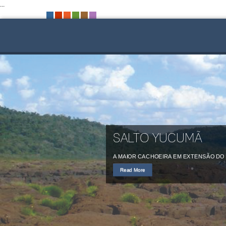
...
-
-
-
-
-
-
SALTO YUCUMÃ
A MAIOR CACHOEIRA EM EXTENSÃO DO
Read More